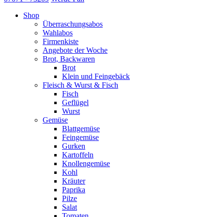
Shop
Überraschungsabos
Wahlabos
Firmenkiste
Angebote der Woche
Brot, Backwaren
Brot
Klein und Feingebäck
Fleisch & Wurst & Fisch
Fisch
Geflügel
Wurst
Gemüse
Blattgemüse
Feingemüse
Gurken
Kartoffeln
Knollengemüse
Kohl
Kräuter
Paprika
Pilze
Salat
Tomaten