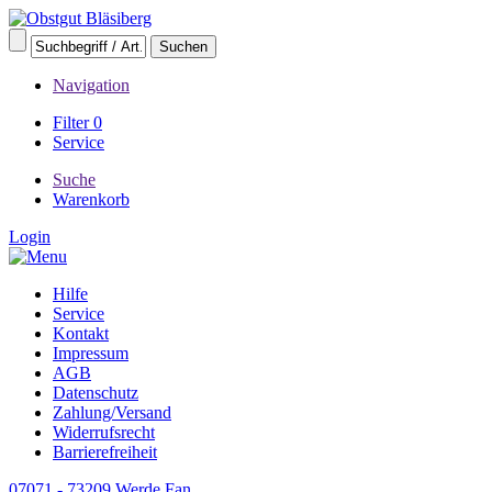
Navigation
Filter
0
Service
Suche
Warenkorb
Login
Hilfe
Service
Kontakt
Impressum
AGB
Datenschutz
Zahlung/Versand
Widerrufsrecht
Barrierefreiheit
07071 - 73209
Werde Fan