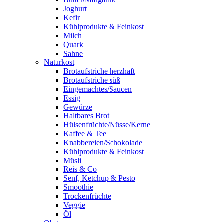
Joghurt
Kefir
Kühlprodukte & Feinkost
Milch
Quark
Sahne
Naturkost
Brotaufstriche herzhaft
Brotaufstriche süß
Eingemachtes/Saucen
Essig
Gewürze
Haltbares Brot
Hülsenfrüchte/Nüsse/Kerne
Kaffee & Tee
Knabbereien/Schokolade
Kühlprodukte & Feinkost
Müsli
Reis & Co
Senf, Ketchup & Pesto
Smoothie
Trockenfrüchte
Veggie
Öl