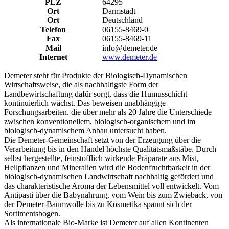
PLZ
64295
Ort
Darmstadt
Ort
Deutschland
Telefon
06155-8469-0
Fax
06155-8469-11
Mail
info@demeter.de
Internet
www.demeter.de
Demeter steht für Produkte der Biologisch-Dynamischen
Wirtschaftsweise, die als nachhaltigste Form der
Landbewirtschaftung dafür sorgt, dass die Humusschicht
kontinuierlich wächst. Das beweisen unabhängige
Forschungsarbeiten, die über mehr als 20 Jahre die Unterschiede
zwischen konventionellem, biologisch-organischem und im
biologisch-dynamischem Anbau untersucht haben.
Die Demeter-Gemeinschaft setzt von der Erzeugung über die
Verarbeitung bis in den Handel höchste Qualitätsmaßstäbe. Durch
selbst hergestellte, feinstofflich wirkende Präparate aus Mist,
Heilpflanzen und Mineralien wird die Bodenfruchtbarkeit in der
biologisch-dynamischen Landwirtschaft nachhaltig gefördert und
das charakteristische Aroma der Lebensmittel voll entwickelt. Vom
Antipasti über die Babynahrung, vom Wein bis zum Zwieback, von
der Demeter-Baumwolle bis zu Kosmetika spannt sich der
Sortimentsbogen.
Als internationale Bio-Marke ist Demeter auf allen Kontinenten