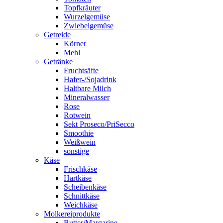
Topfkräuter
Wurzelgemüse
Zwiebelgemüse
Getreide
Körner
Mehl
Getränke
Fruchtsäfte
Hafer-/Sojadrink
Haltbare Milch
Mineralwasser
Rose
Rotwein
Sekt Proseco/PriSecco
Smoothie
Weißwein
sonstige
Käse
Frischkäse
Hartkäse
Scheibenkäse
Schnittkäse
Weichkäse
Molkereiprodukte
Butter/Margarine