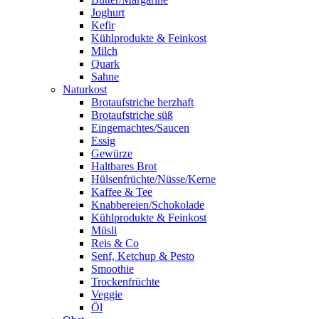
Joghurt
Kefir
Kühlprodukte & Feinkost
Milch
Quark
Sahne
Naturkost
Brotaufstriche herzhaft
Brotaufstriche süß
Eingemachtes/Saucen
Essig
Gewürze
Haltbares Brot
Hülsenfrüchte/Nüsse/Kerne
Kaffee & Tee
Knabbereien/Schokolade
Kühlprodukte & Feinkost
Müsli
Reis & Co
Senf, Ketchup & Pesto
Smoothie
Trockenfrüchte
Veggie
Öl