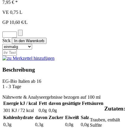
7,95 € *
VE 0,75 L
GP 10,60 €/L
Stck
Beschreibung
EG-Bio
Italien
ab 16
1 - 3 Tage
Nährwerte & Analyseergebnisse bezogen auf 100 ml
Energie kJ / kcal
Fett
davon gesättigte Fettsäuren
Zutaten:
301 KJ / 72 kcal
0,0g
0,0g
Kohlenhydrate
davon Zucker
Eiweiß
Salz
Trauben, enthält
0,3g
0,3g
0,0g
0,0g
Sulfite