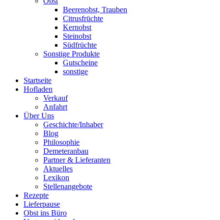
Obst
Beerenobst, Trauben
Citrusfrüchte
Kernobst
Steinobst
Südfrüchte
Sonstige Produkte
Gutscheine
sonstige
Startseite
Hofladen
Verkauf
Anfahrt
Über Uns
Geschichte/Inhaber
Blog
Philosophie
Demeteranbau
Partner & Lieferanten
Aktuelles
Lexikon
Stellenangebote
Rezepte
Lieferpause
Obst ins Büro