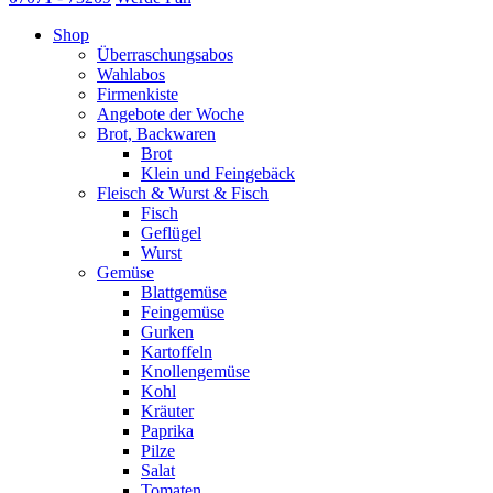
Shop
Überraschungsabos
Wahlabos
Firmenkiste
Angebote der Woche
Brot, Backwaren
Brot
Klein und Feingebäck
Fleisch & Wurst & Fisch
Fisch
Geflügel
Wurst
Gemüse
Blattgemüse
Feingemüse
Gurken
Kartoffeln
Knollengemüse
Kohl
Kräuter
Paprika
Pilze
Salat
Tomaten