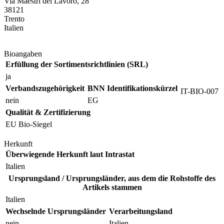
Via Maestri del Lavoro, 28
38121
Trento
Italien
Bioangaben
Erfüllung der Sortimentsrichtlinien (SRL)
ja
Verbandszugehörigkeit
BNN Identifikationskürzel
IT-BIO-007
nein
EG
Qualität & Zertifizierung
EU Bio-Siegel
Herkunft
Überwiegende Herkunft laut Intrastat
Italien
Ursprungsland / Ursprungsländer, aus dem die Rohstoffe des
Artikels stammen
Italien
Wechselnde Ursprungsländer
Verarbeitungsland
nein
Italien