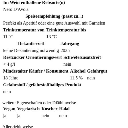
Im Wein enthaltene Rebsorte(n)
Nero D'Avola
Speiseempfehlung (passt zu...)
Perfekt als Aperitif oder eine gute Auswahl mit Garnelen
Trinktemperatur von
Trinktemperatur bis
11 °C
13 °C
Dekantierzeit
Jahrgang
keine Dekantierung notwendig
2025
Restzucker Orientierungswert
Schwefelzusatzfrei?
< 4 g/l
nein
Mindestalter Käufer / Konsument
Alkohol
Gefahrgut
18 Jahre
11,5 %
nein
Gefahrstoff / gefahrstoffhaltiges Produkt
nein
weitere Eigenschaften oder Diäthinweise
Vegan
Vegetarisch
Koscher
Halal
ja
ja
nein
nein
Allergiehinweise