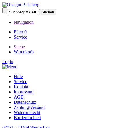
Navigation
Filter
0
Service
Suche
Warenkorb
Login
Hilfe
Service
Kontakt
Impressum
AGB
Datenschutz
Zahlung/Versand
Widerrufsrecht
Barrierefreiheit
07071 - 73209
Werde Fan