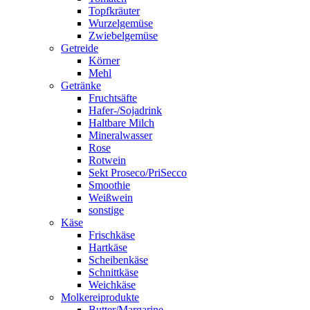
Topfkräuter
Wurzelgemüse
Zwiebelgemüse
Getreide
Körner
Mehl
Getränke
Fruchtsäfte
Hafer-/Sojadrink
Haltbare Milch
Mineralwasser
Rose
Rotwein
Sekt Proseco/PriSecco
Smoothie
Weißwein
sonstige
Käse
Frischkäse
Hartkäse
Scheibenkäse
Schnittkäse
Weichkäse
Molkereiprodukte
Butter/Margarine