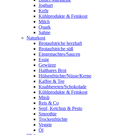
Joghurt
Kefir
Kühlprodukte & Feinkost
Milch
Quark
Sahne
Naturkost
Brotaufstriche herzhaft
Brotaufstriche süß
Eingemachtes/Saucen
Essig
Gewürze
Haltbares Brot
Hülsenfrüchte/Nüsse/Kerne
Kaffee & Tee
Knabbereien/Schokolade
Kühlprodukte & Feinkost
Müsli
Reis & Co
Senf, Ketchup & Pesto
Smoothie
Trockenfrüchte
Veggie
Öl