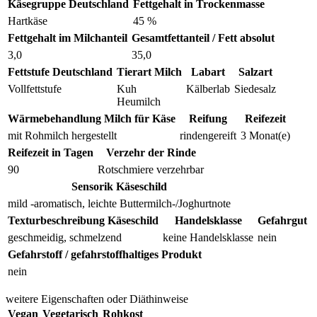
Käsegruppe Deutschland
Fettgehalt in Trockenmasse
Hartkäse
45 %
Fettgehalt im Milchanteil
Gesamtfettanteil / Fett absolut
3,0
35,0
Fettstufe Deutschland
Tierart Milch
Labart
Salzart
Vollfettstufe
Kuh
Kälberlab
Siedesalz
Heumilch
Wärmebehandlung Milch für Käse
Reifung
Reifezeit
mit Rohmilch hergestellt
rindengereift
3 Monat(e)
Reifezeit in Tagen
Verzehr der Rinde
90
Rotschmiere verzehrbar
Sensorik Käseschild
mild -aromatisch, leichte Buttermilch-/Joghurtnote
Texturbeschreibung Käseschild
Handelsklasse
Gefahrgut
geschmeidig, schmelzend
keine Handelsklasse
nein
Gefahrstoff / gefahrstoffhaltiges Produkt
nein
weitere Eigenschaften oder Diäthinweise
Vegan
Vegetarisch
Rohkost