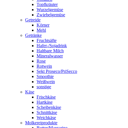
Topfkräuter
Wurzelgemüse
Zwiebelgemüse
Getreide
Körner
Mehl
Getränke
Fruchtsäfte
Hafer-/Sojadrink
Haltbare Milch
Mineralwasser
Rose
Rotwein
Sekt Proseco/PriSecco
Smoothie
Weißwein
sonstige
Käse
Frischkäse
Hartkäse
Scheibenkäse
Schnittkäse
Weichkäse
Molkereiprodukte
Butter/Margarine