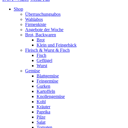
Shop
Überraschungsabos
Wahlabos
Firmenkiste
Angebote der Woche
Brot, Backwaren
Brot
Klein und Feingebäck
Fleisch & Wurst & Fisch
Fisch
Geflügel
Wurst
Gemüse
Blattgemüse
Feingemüse
Gurken
Kartoffeln
Knollengemüse
Kohl
Kräuter
Paprika
Pilze
Salat
Tomaten