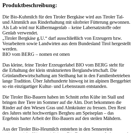
Produktbeschreibung:
Die Bio-Kuhmilch für den Tiroler Bergkäse wird aus Tiroler Tal-
und Almmilch aus Rinderhaltung mit silofreier Fütterung gewonnen.
Als Lab wird nur Kälbermagenlab – keine Labersatzstoffe oder
Genlab verwendet.
„Tiroler Bergkäse g.U.“ darf ausschließlich von Erzeugern bzw.
Verarbeitern sowie Landwirten aus dem Bundesland Tirol hergestellt
werden.
BIO vom BERG – nomen est omen
Das kleine, feine Tiroler Erzeugerlabel BIO vom BERG steht für
die Erhaltung der klein strukturierten Berglandwirtschaft. Die
Grünlandbewirtschaftung am Steilhang hat in den Familienbetrieben
lange Tradition. Über Jahrhunderte hinweg ist im alpinen Berggebiet
so ein einzigartiger Kultur- und Lebensraum entstanden.
Die Tiroler Bio-Bauern haben im Schnitt zehn Kühe im Stall und
bringen ihre Tiere im Sommer auf die Alm. Dort bekommen die
Rinder auf den Wiesen Gras und Almkräuter zu fressen. Den Rest
des Jahres steht hochwertiges Bergheu am Speiseplan – das
Ergebnis harter Arbeit der Bio-Bauern auf den steilen Mähdern.
Aus der Tiroler Bio-Heumilch entstehen in den Sennereien