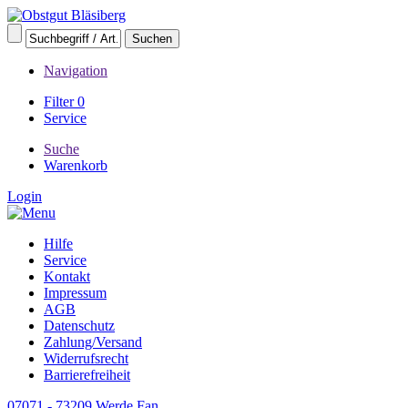
Navigation
Filter
0
Service
Suche
Warenkorb
Login
Hilfe
Service
Kontakt
Impressum
AGB
Datenschutz
Zahlung/Versand
Widerrufsrecht
Barrierefreiheit
07071 - 73209
Werde Fan