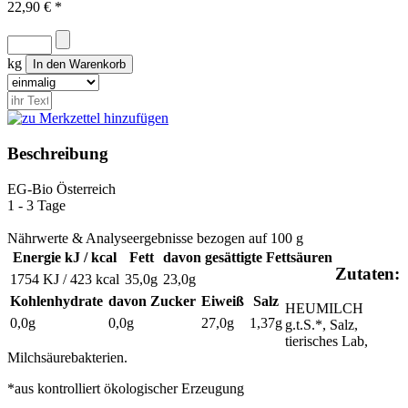
22,90 € *
kg
Beschreibung
EG-Bio
Österreich
1 - 3 Tage
Nährwerte & Analyseergebnisse bezogen auf 100 g
Energie kJ / kcal
Fett
davon gesättigte Fettsäuren
Zutaten:
1754 KJ / 423 kcal
35,0g
23,0g
Kohlenhydrate
davon Zucker
Eiweiß
Salz
HEUMILCH
0,0g
0,0g
27,0g
1,37g
g.t.S.*, Salz,
tierisches Lab,
Milchsäurebakterien.
*aus kontrolliert ökologischer Erzeugung