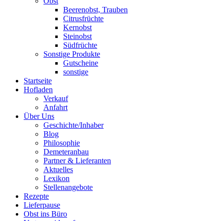
Obst
Beerenobst, Trauben
Citrusfrüchte
Kernobst
Steinobst
Südfrüchte
Sonstige Produkte
Gutscheine
sonstige
Startseite
Hofladen
Verkauf
Anfahrt
Über Uns
Geschichte/Inhaber
Blog
Philosophie
Demeteranbau
Partner & Lieferanten
Aktuelles
Lexikon
Stellenangebote
Rezepte
Lieferpause
Obst ins Büro