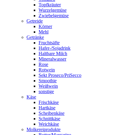
Topfkräuter
Wurzelgemüse
Zwiebelgemüse
Getreide
Körner
Mehl
Getränke
Fruchtsäfte
Hafer-/Sojadrink
Haltbare Milch
Mineralwasser
Rose
Rotwein
Sekt Proseco/PriSecco
Smoothie
Weißwein
sonstige
Käse
Frischkäse
Hartkäse
Scheibenkäse
Schnittkäse
Weichkäse
Molkereiprodukte
Butter/Margarine