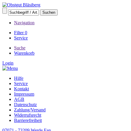
Navigation
Filter
0
Service
Suche
Warenkorb
Login
Hilfe
Service
Kontakt
Impressum
AGB
Datenschutz
Zahlung/Versand
Widerrufsrecht
Barrierefreiheit
07071 - 73209
Werde Fan