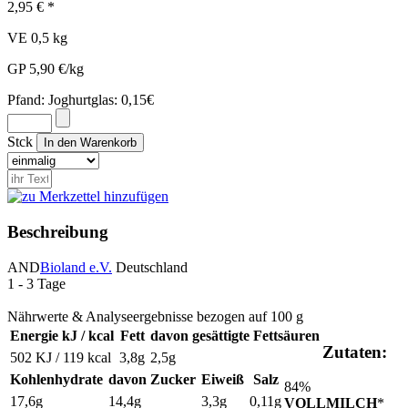
2,95 € *
VE 0,5 kg
GP 5,90 €/kg
Pfand:
Joghurtglas: 0,15€
Stck
Beschreibung
AND
Bioland e.V.
Deutschland
1 - 3 Tage
Nährwerte & Analyseergebnisse bezogen auf 100 g
Energie kJ / kcal
Fett
davon gesättigte Fettsäuren
Zutaten:
502 KJ / 119 kcal
3,8g
2,5g
Kohlenhydrate
davon Zucker
Eiweiß
Salz
84%
17,6g
14,4g
3,3g
0,11g
VOLLMILCH
*