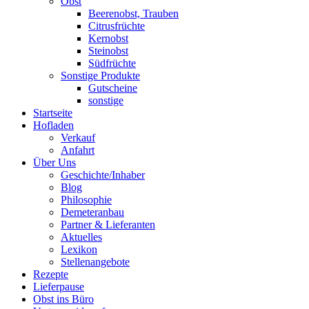
Obst
Beerenobst, Trauben
Citrusfrüchte
Kernobst
Steinobst
Südfrüchte
Sonstige Produkte
Gutscheine
sonstige
Startseite
Hofladen
Verkauf
Anfahrt
Über Uns
Geschichte/Inhaber
Blog
Philosophie
Demeteranbau
Partner & Lieferanten
Aktuelles
Lexikon
Stellenangebote
Rezepte
Lieferpause
Obst ins Büro