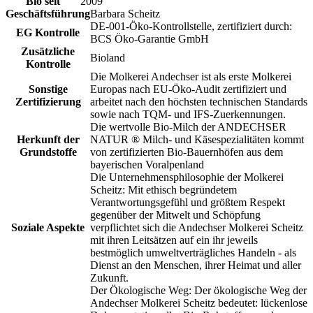
Bio seit
2009
Geschäftsführung
Barbara Scheitz
DE-001-Öko-Kontrollstelle, zertifiziert durch:
EG Kontrolle
BCS Öko-Garantie GmbH
Zusätzliche
Bioland
Kontrolle
Die Molkerei Andechser ist als erste Molkerei
Sonstige
Europas nach EU-Öko-Audit zertifiziert und
Zertifizierung
arbeitet nach den höchsten technischen Standards
sowie nach TQM- und IFS-Zuerkennungen.
Die wertvolle Bio-Milch der ANDECHSER
Herkunft der
NATUR ® Milch- und Käsespezialitäten kommt
Grundstoffe
von zertifizierten Bio-Bauernhöfen aus dem
bayerischen Voralpenland
Die Unternehmensphilosophie der Molkerei
Scheitz: Mit ethisch begründetem
Verantwortungsgefühl und größtem Respekt
gegenüber der Mitwelt und Schöpfung
Soziale Aspekte
verpflichtet sich die Andechser Molkerei Scheitz
mit ihren Leitsätzen auf ein ihr jeweils
bestmöglich umweltverträgliches Handeln - als
Dienst an den Menschen, ihrer Heimat und aller
Zukunft.
Der Ökologische Weg: Der ökologische Weg der
Andechser Molkerei Scheitz bedeutet: lückenlose