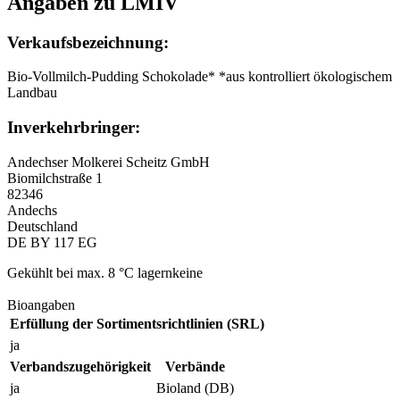
Angaben zu LMIV
Verkaufsbezeichnung:
Bio-Vollmilch-Pudding Schokolade* *aus kontrolliert ökologischem
Landbau
Inverkehrbringer:
Andechser Molkerei Scheitz GmbH
Biomilchstraße 1
82346
Andechs
Deutschland
DE BY 117 EG
Gekühlt bei max. 8 °C lagernkeine
Bioangaben
Erfüllung der Sortimentsrichtlinien (SRL)
ja
Verbandszugehörigkeit
Verbände
ja
Bioland (DB)