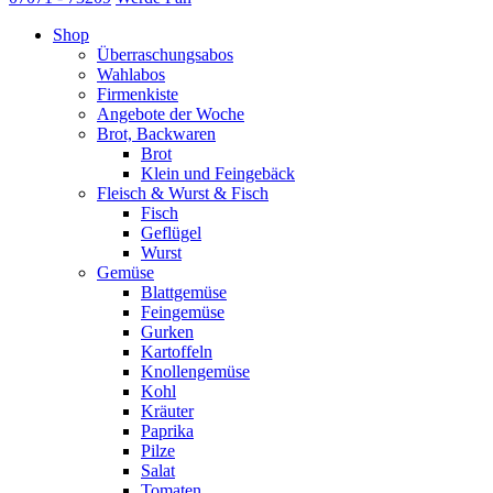
Shop
Überraschungsabos
Wahlabos
Firmenkiste
Angebote der Woche
Brot, Backwaren
Brot
Klein und Feingebäck
Fleisch & Wurst & Fisch
Fisch
Geflügel
Wurst
Gemüse
Blattgemüse
Feingemüse
Gurken
Kartoffeln
Knollengemüse
Kohl
Kräuter
Paprika
Pilze
Salat
Tomaten