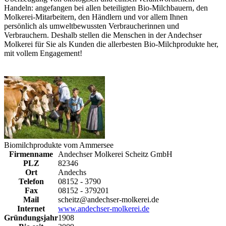
Handeln: angefangen bei allen beteiligten Bio-Milchbauern, den
Molkerei-Mitarbeitern, den Händlern und vor allem Ihnen
persönlich als umweltbewussten Verbraucherinnen und
Verbrauchern. Deshalb stellen die Menschen in der Andechser
Molkerei für Sie als Kunden die allerbesten Bio-Milchprodukte her,
mit vollem Engagement!
Biomilchprodukte vom Ammersee
Firmenname
Andechser Molkerei Scheitz GmbH
PLZ
82346
Ort
Andechs
Telefon
08152 - 3790
Fax
08152 - 379201
Mail
scheitz@andechser-molkerei.de
Internet
www.andechser-molkerei.de
Gründungsjahr
1908