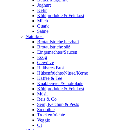
Joghurt
Kefir
Kühlprodukte & Feinkost
Milch
Quark
Sahne
Naturkost
Brotaufstriche herzhaft
Brotaufstriche süß
Eingemachtes/Saucen
Essig
Gewürze
Haltbares Brot
Hülsenfrüchte/Nüsse/Kerne
Kaffee & Tee
Knabbereien/Schokolade
Kühlprodukte & Feinkost
Müsli
Reis & Co
Senf, Ketchup & Pesto
Smoothie
Trockenfrüchte
Veggie
Öl