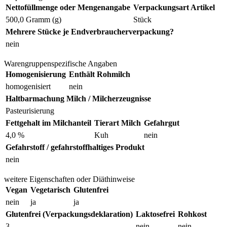
Nettofüllmenge oder Mengenangabe
Verpackungsart Artikel
500,0 Gramm (g)
Stück
Mehrere Stücke je Endverbraucherverpackung?
nein
Warengruppenspezifische Angaben
Homogenisierung
Enthält Rohmilch
homogenisiert
nein
Haltbarmachung Milch / Milcherzeugnisse
Pasteurisierung
Fettgehalt im Milchanteil
Tierart Milch
Gefahrgut
4,0 %
Kuh
nein
Gefahrstoff / gefahrstoffhaltiges Produkt
nein
weitere Eigenschaften oder Diäthinweise
Vegan
Vegetarisch
Glutenfrei
nein
ja
ja
Glutenfrei (Verpackungsdeklaration)
Laktosefrei
Rohkost
3
nein
nein