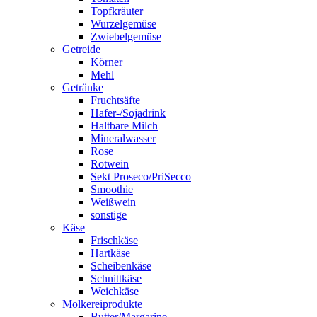
Topfkräuter
Wurzelgemüse
Zwiebelgemüse
Getreide
Körner
Mehl
Getränke
Fruchtsäfte
Hafer-/Sojadrink
Haltbare Milch
Mineralwasser
Rose
Rotwein
Sekt Proseco/PriSecco
Smoothie
Weißwein
sonstige
Käse
Frischkäse
Hartkäse
Scheibenkäse
Schnittkäse
Weichkäse
Molkereiprodukte
Butter/Margarine