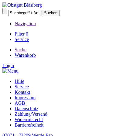
Navigation
Filter
0
Service
Suche
Warenkorb
Login
Hilfe
Service
Kontakt
Impressum
AGB
Datenschutz
Zahlung/Versand
Widerrufsrecht
Barrierefreiheit
07071 - 73209
Werde Fan