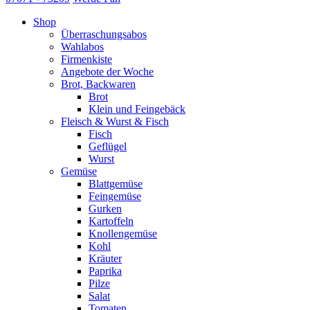
Shop
Überraschungsabos
Wahlabos
Firmenkiste
Angebote der Woche
Brot, Backwaren
Brot
Klein und Feingebäck
Fleisch & Wurst & Fisch
Fisch
Geflügel
Wurst
Gemüse
Blattgemüse
Feingemüse
Gurken
Kartoffeln
Knollengemüse
Kohl
Kräuter
Paprika
Pilze
Salat
Tomaten