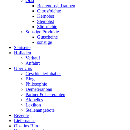
Obst
Beerenobst, Trauben
Citrusfrüchte
Kernobst
Steinobst
Südfrüchte
Sonstige Produkte
Gutscheine
sonstige
Startseite
Hofladen
Verkauf
Anfahrt
Über Uns
Geschichte/Inhaber
Blog
Philosophie
Demeteranbau
Partner & Lieferanten
Aktuelles
Lexikon
Stellenangebote
Rezepte
Lieferpause
Obst ins Büro