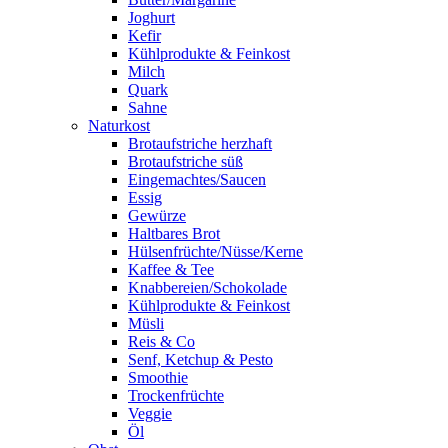
Joghurt
Kefir
Kühlprodukte & Feinkost
Milch
Quark
Sahne
Naturkost
Brotaufstriche herzhaft
Brotaufstriche süß
Eingemachtes/Saucen
Essig
Gewürze
Haltbares Brot
Hülsenfrüchte/Nüsse/Kerne
Kaffee & Tee
Knabbereien/Schokolade
Kühlprodukte & Feinkost
Müsli
Reis & Co
Senf, Ketchup & Pesto
Smoothie
Trockenfrüchte
Veggie
Öl