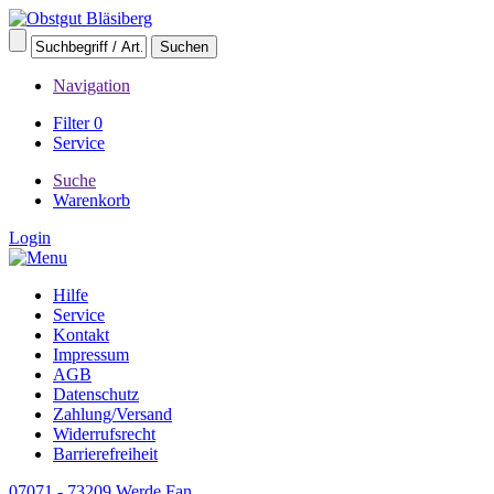
Navigation
Filter
0
Service
Suche
Warenkorb
Login
Hilfe
Service
Kontakt
Impressum
AGB
Datenschutz
Zahlung/Versand
Widerrufsrecht
Barrierefreiheit
07071 - 73209
Werde Fan