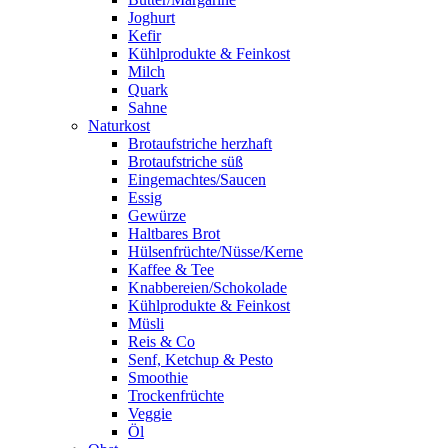
Joghurt
Kefir
Kühlprodukte & Feinkost
Milch
Quark
Sahne
Naturkost
Brotaufstriche herzhaft
Brotaufstriche süß
Eingemachtes/Saucen
Essig
Gewürze
Haltbares Brot
Hülsenfrüchte/Nüsse/Kerne
Kaffee & Tee
Knabbereien/Schokolade
Kühlprodukte & Feinkost
Müsli
Reis & Co
Senf, Ketchup & Pesto
Smoothie
Trockenfrüchte
Veggie
Öl