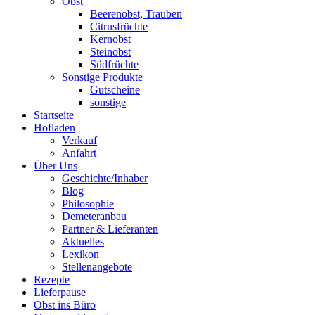
Obst
Beerenobst, Trauben
Citrusfrüchte
Kernobst
Steinobst
Südfrüchte
Sonstige Produkte
Gutscheine
sonstige
Startseite
Hofladen
Verkauf
Anfahrt
Über Uns
Geschichte/Inhaber
Blog
Philosophie
Demeteranbau
Partner & Lieferanten
Aktuelles
Lexikon
Stellenangebote
Rezepte
Lieferpause
Obst ins Büro