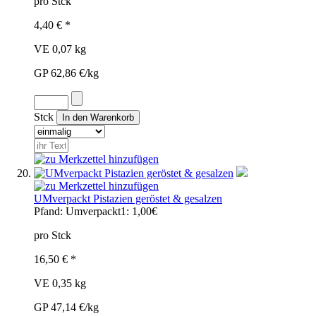
pro Stck
4,40 € *
VE 0,07 kg
GP 62,86 €/kg
Stck
UMverpackt Pistazien geröstet & gesalzen
Pfand:
Umverpackt1: 1,00€
pro Stck
16,50 € *
VE 0,35 kg
GP 47,14 €/kg