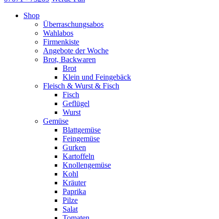
Shop
Überraschungsabos
Wahlabos
Firmenkiste
Angebote der Woche
Brot, Backwaren
Brot
Klein und Feingebäck
Fleisch & Wurst & Fisch
Fisch
Geflügel
Wurst
Gemüse
Blattgemüse
Feingemüse
Gurken
Kartoffeln
Knollengemüse
Kohl
Kräuter
Paprika
Pilze
Salat
Tomaten