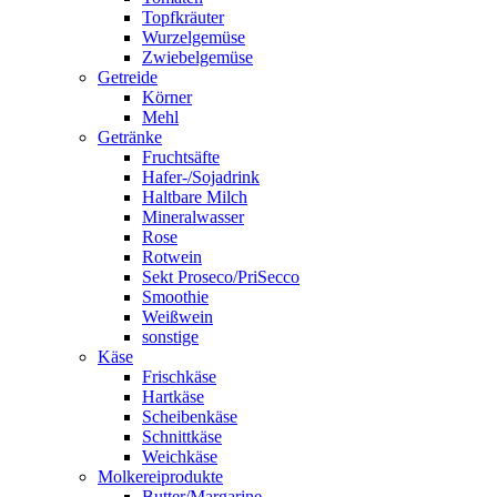
Topfkräuter
Wurzelgemüse
Zwiebelgemüse
Getreide
Körner
Mehl
Getränke
Fruchtsäfte
Hafer-/Sojadrink
Haltbare Milch
Mineralwasser
Rose
Rotwein
Sekt Proseco/PriSecco
Smoothie
Weißwein
sonstige
Käse
Frischkäse
Hartkäse
Scheibenkäse
Schnittkäse
Weichkäse
Molkereiprodukte
Butter/Margarine