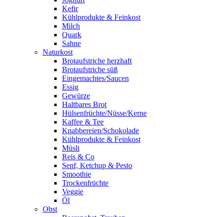
Kefir
Kühlprodukte & Feinkost
Milch
Quark
Sahne
Naturkost
Brotaufstriche herzhaft
Brotaufstriche süß
Eingemachtes/Saucen
Essig
Gewürze
Haltbares Brot
Hülsenfrüchte/Nüsse/Kerne
Kaffee & Tee
Knabbereien/Schokolade
Kühlprodukte & Feinkost
Müsli
Reis & Co
Senf, Ketchup & Pesto
Smoothie
Trockenfrüchte
Veggie
Öl
Obst