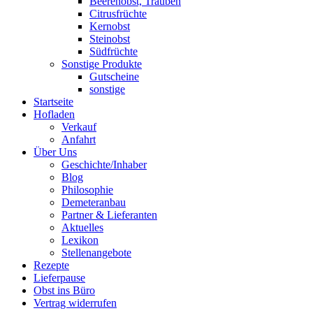
Beerenobst, Trauben
Citrusfrüchte
Kernobst
Steinobst
Südfrüchte
Sonstige Produkte
Gutscheine
sonstige
Startseite
Hofladen
Verkauf
Anfahrt
Über Uns
Geschichte/Inhaber
Blog
Philosophie
Demeteranbau
Partner & Lieferanten
Aktuelles
Lexikon
Stellenangebote
Rezepte
Lieferpause
Obst ins Büro
Vertrag widerrufen