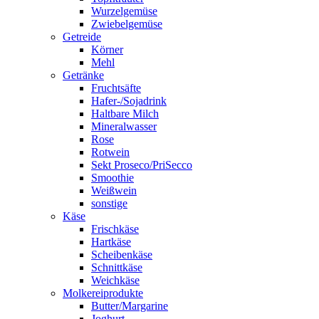
Wurzelgemüse
Zwiebelgemüse
Getreide
Körner
Mehl
Getränke
Fruchtsäfte
Hafer-/Sojadrink
Haltbare Milch
Mineralwasser
Rose
Rotwein
Sekt Proseco/PriSecco
Smoothie
Weißwein
sonstige
Käse
Frischkäse
Hartkäse
Scheibenkäse
Schnittkäse
Weichkäse
Molkereiprodukte
Butter/Margarine
Joghurt