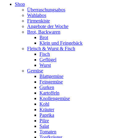
Shop
Überraschungsabos
Wahlabos
Firmenkiste
Angebote der Woche
Brot, Backwaren
Brot
Klein und Feingebäck
Fleisch & Wurst & Fisch
Fisch
Geflügel
Wurst
Gemüse
Blattgemüse
Feingemüse
Gurken
Kartoffeln
Knollengemüse
Kohl
Kräuter
Paprika
Pilze
Salat
Tomaten
Topfkräuter