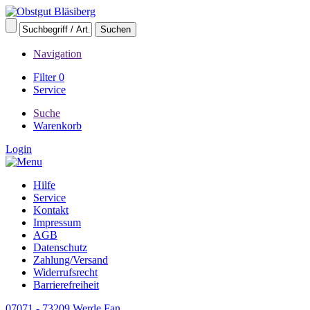
Navigation
Filter
0
Service
Suche
Warenkorb
Login
Hilfe
Service
Kontakt
Impressum
AGB
Datenschutz
Zahlung/Versand
Widerrufsrecht
Barrierefreiheit
07071 - 73209
Werde Fan