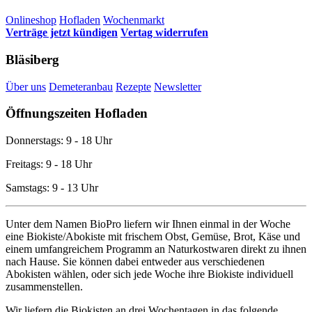
Onlineshop
Hofladen
Wochenmarkt
Verträge jetzt kündigen
Vertag widerrufen
Bläsiberg
Über uns
Demeteranbau
Rezepte
Newsletter
Öffnungszeiten Hofladen
Donnerstags: 9 - 18 Uhr
Freitags: 9 - 18 Uhr
Samstags: 9 - 13 Uhr
Unter dem Namen BioPro liefern wir Ihnen einmal in der Woche
eine Biokiste/Abokiste mit frischem Obst, Gemüse, Brot, Käse und
einem umfangreichem Programm an Naturkostwaren direkt zu ihnen
nach Hause. Sie können dabei entweder aus verschiedenen
Abokisten wählen, oder sich jede Woche ihre Biokiste individuell
zusammenstellen.
Wir liefern die Biokisten an drei Wochentagen in das folgende