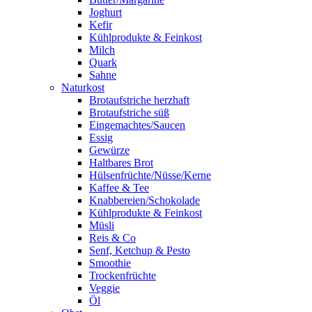
Joghurt
Kefir
Kühlprodukte & Feinkost
Milch
Quark
Sahne
Naturkost
Brotaufstriche herzhaft
Brotaufstriche süß
Eingemachtes/Saucen
Essig
Gewürze
Haltbares Brot
Hülsenfrüchte/Nüsse/Kerne
Kaffee & Tee
Knabbereien/Schokolade
Kühlprodukte & Feinkost
Müsli
Reis & Co
Senf, Ketchup & Pesto
Smoothie
Trockenfrüchte
Veggie
Öl