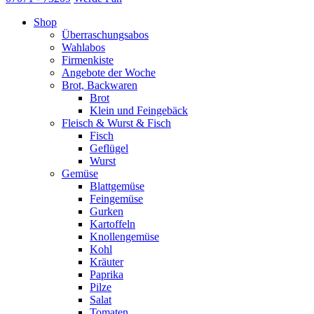
Shop
Überraschungsabos
Wahlabos
Firmenkiste
Angebote der Woche
Brot, Backwaren
Brot
Klein und Feingebäck
Fleisch & Wurst & Fisch
Fisch
Geflügel
Wurst
Gemüse
Blattgemüse
Feingemüse
Gurken
Kartoffeln
Knollengemüse
Kohl
Kräuter
Paprika
Pilze
Salat
Tomaten