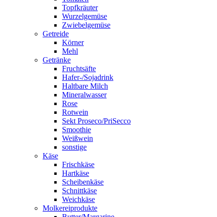
Topfkräuter
Wurzelgemüse
Zwiebelgemüse
Getreide
Körner
Mehl
Getränke
Fruchtsäfte
Hafer-/Sojadrink
Haltbare Milch
Mineralwasser
Rose
Rotwein
Sekt Proseco/PriSecco
Smoothie
Weißwein
sonstige
Käse
Frischkäse
Hartkäse
Scheibenkäse
Schnittkäse
Weichkäse
Molkereiprodukte
Butter/Margarine