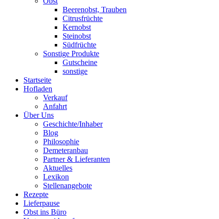
Obst
Beerenobst, Trauben
Citrusfrüchte
Kernobst
Steinobst
Südfrüchte
Sonstige Produkte
Gutscheine
sonstige
Startseite
Hofladen
Verkauf
Anfahrt
Über Uns
Geschichte/Inhaber
Blog
Philosophie
Demeteranbau
Partner & Lieferanten
Aktuelles
Lexikon
Stellenangebote
Rezepte
Lieferpause
Obst ins Büro