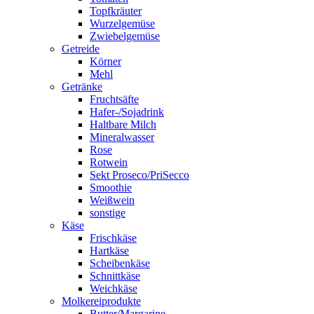
Topfkräuter
Wurzelgemüse
Zwiebelgemüse
Getreide
Körner
Mehl
Getränke
Fruchtsäfte
Hafer-/Sojadrink
Haltbare Milch
Mineralwasser
Rose
Rotwein
Sekt Proseco/PriSecco
Smoothie
Weißwein
sonstige
Käse
Frischkäse
Hartkäse
Scheibenkäse
Schnittkäse
Weichkäse
Molkereiprodukte
Butter/Margarine