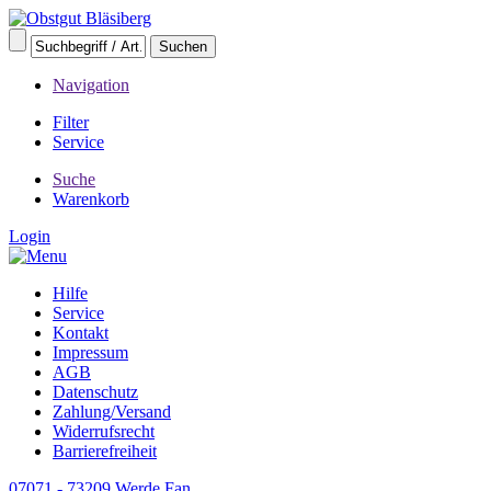
Navigation
Filter
Service
Suche
Warenkorb
Login
Hilfe
Service
Kontakt
Impressum
AGB
Datenschutz
Zahlung/Versand
Widerrufsrecht
Barrierefreiheit
07071 - 73209
Werde Fan