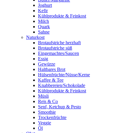
Joghurt
Kefir
Kühlprodukte & Feinkost
Milch
Quark
Sahne
Naturkost
Brotaufstriche herzhaft
Brotaufstriche süß
Eingemachtes/Saucen
Essig
Gewürze
Haltbares Brot
Hülsenfrüchte/Nüsse/Kerne
Kaffee & Tee
Knabbereien/Schokolade
Kühlprodukte & Feinkost
Müsli
Reis & Co
Senf, Ketchup & Pesto
Smoothie
Trockenfrüchte
Veggie
Öl