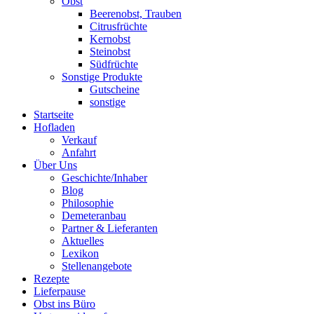
Obst
Beerenobst, Trauben
Citrusfrüchte
Kernobst
Steinobst
Südfrüchte
Sonstige Produkte
Gutscheine
sonstige
Startseite
Hofladen
Verkauf
Anfahrt
Über Uns
Geschichte/Inhaber
Blog
Philosophie
Demeteranbau
Partner & Lieferanten
Aktuelles
Lexikon
Stellenangebote
Rezepte
Lieferpause
Obst ins Büro