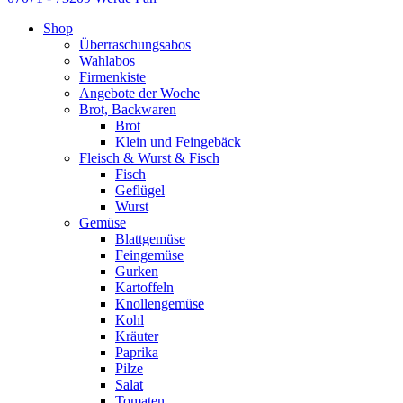
Shop
Überraschungsabos
Wahlabos
Firmenkiste
Angebote der Woche
Brot, Backwaren
Brot
Klein und Feingebäck
Fleisch & Wurst & Fisch
Fisch
Geflügel
Wurst
Gemüse
Blattgemüse
Feingemüse
Gurken
Kartoffeln
Knollengemüse
Kohl
Kräuter
Paprika
Pilze
Salat
Tomaten