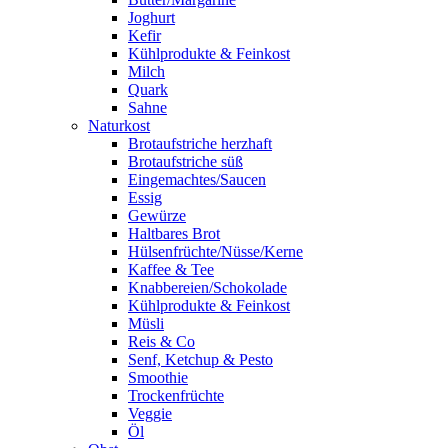
Joghurt
Kefir
Kühlprodukte & Feinkost
Milch
Quark
Sahne
Naturkost
Brotaufstriche herzhaft
Brotaufstriche süß
Eingemachtes/Saucen
Essig
Gewürze
Haltbares Brot
Hülsenfrüchte/Nüsse/Kerne
Kaffee & Tee
Knabbereien/Schokolade
Kühlprodukte & Feinkost
Müsli
Reis & Co
Senf, Ketchup & Pesto
Smoothie
Trockenfrüchte
Veggie
Öl