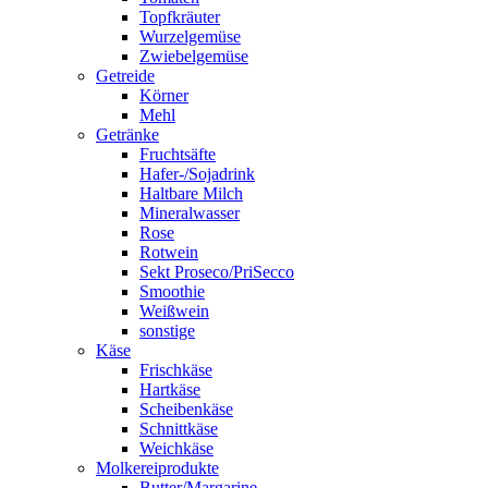
Topfkräuter
Wurzelgemüse
Zwiebelgemüse
Getreide
Körner
Mehl
Getränke
Fruchtsäfte
Hafer-/Sojadrink
Haltbare Milch
Mineralwasser
Rose
Rotwein
Sekt Proseco/PriSecco
Smoothie
Weißwein
sonstige
Käse
Frischkäse
Hartkäse
Scheibenkäse
Schnittkäse
Weichkäse
Molkereiprodukte
Butter/Margarine