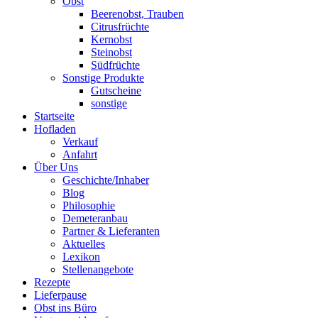
Obst
Beerenobst, Trauben
Citrusfrüchte
Kernobst
Steinobst
Südfrüchte
Sonstige Produkte
Gutscheine
sonstige
Startseite
Hofladen
Verkauf
Anfahrt
Über Uns
Geschichte/Inhaber
Blog
Philosophie
Demeteranbau
Partner & Lieferanten
Aktuelles
Lexikon
Stellenangebote
Rezepte
Lieferpause
Obst ins Büro