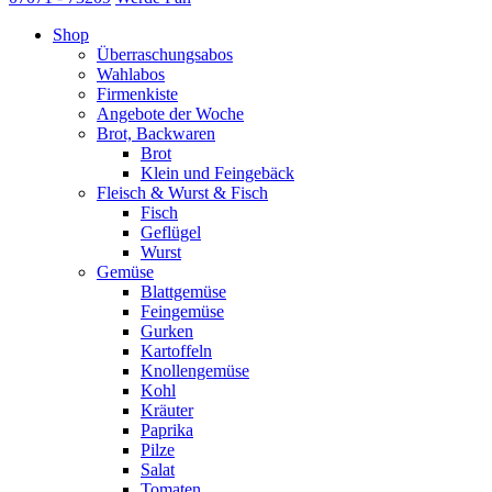
Shop
Überraschungsabos
Wahlabos
Firmenkiste
Angebote der Woche
Brot, Backwaren
Brot
Klein und Feingebäck
Fleisch & Wurst & Fisch
Fisch
Geflügel
Wurst
Gemüse
Blattgemüse
Feingemüse
Gurken
Kartoffeln
Knollengemüse
Kohl
Kräuter
Paprika
Pilze
Salat
Tomaten