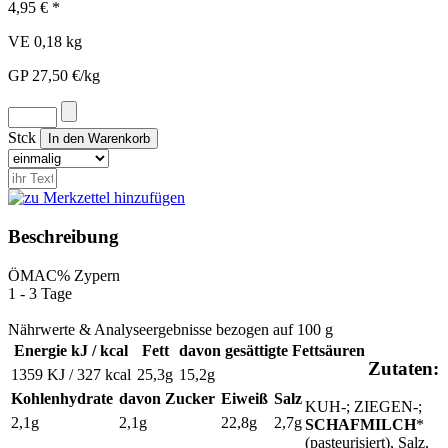
4,95 € *
VE 0,18 kg
GP 27,50 €/kg
Stck
Beschreibung
ÖMA
C%
Zypern
1 - 3 Tage
Nährwerte & Analyseergebnisse bezogen auf 100 g
Energie kJ / kcal
Fett
davon gesättigte Fettsäuren
Zutaten:
1359 KJ / 327 kcal
25,3g
15,2g
Kohlenhydrate
davon Zucker
Eiweiß
Salz
KUH-; ZIEGEN-;
2,1g
2,1g
22,8g
2,7g
SCHAFMILCH
*
(pasteurisiert), Salz,