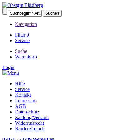
Navigation
Filter
0
Service
Suche
Warenkorb
Login
Hilfe
Service
Kontakt
Impressum
AGB
Datenschutz
Zahlung/Versand
Widerrufsrecht
Barrierefreiheit
07071 - 73209
Werde Fan