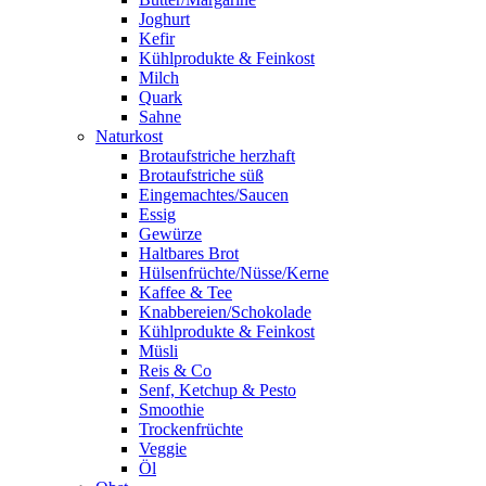
Joghurt
Kefir
Kühlprodukte & Feinkost
Milch
Quark
Sahne
Naturkost
Brotaufstriche herzhaft
Brotaufstriche süß
Eingemachtes/Saucen
Essig
Gewürze
Haltbares Brot
Hülsenfrüchte/Nüsse/Kerne
Kaffee & Tee
Knabbereien/Schokolade
Kühlprodukte & Feinkost
Müsli
Reis & Co
Senf, Ketchup & Pesto
Smoothie
Trockenfrüchte
Veggie
Öl