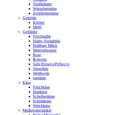
Topfkräuter
Wurzelgemüse
Zwiebelgemüse
Getreide
Körner
Mehl
Getränke
Fruchtsäfte
Hafer-/Sojadrink
Haltbare Milch
Mineralwasser
Rose
Rotwein
Sekt Proseco/PriSecco
Smoothie
Weißwein
sonstige
Käse
Frischkäse
Hartkäse
Scheibenkäse
Schnittkäse
Weichkäse
Molkereiprodukte
Butter/Margarine