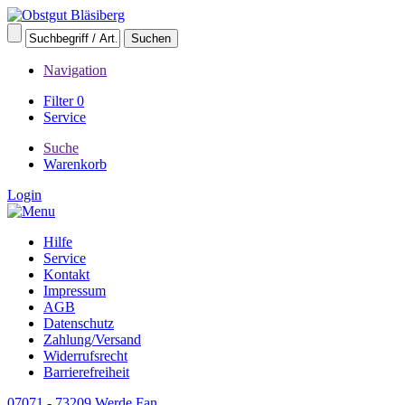
Navigation
Filter
0
Service
Suche
Warenkorb
Login
Hilfe
Service
Kontakt
Impressum
AGB
Datenschutz
Zahlung/Versand
Widerrufsrecht
Barrierefreiheit
07071 - 73209
Werde Fan