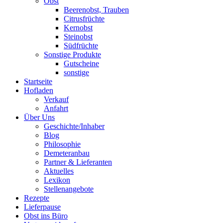
Obst
Beerenobst, Trauben
Citrusfrüchte
Kernobst
Steinobst
Südfrüchte
Sonstige Produkte
Gutscheine
sonstige
Startseite
Hofladen
Verkauf
Anfahrt
Über Uns
Geschichte/Inhaber
Blog
Philosophie
Demeteranbau
Partner & Lieferanten
Aktuelles
Lexikon
Stellenangebote
Rezepte
Lieferpause
Obst ins Büro