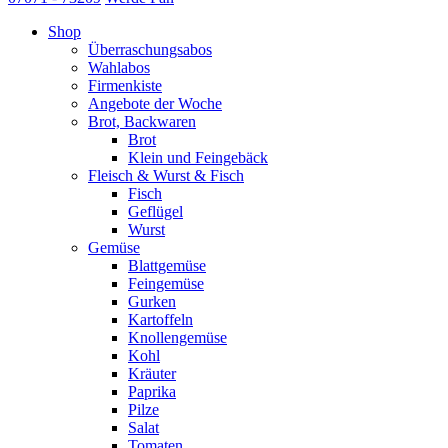
Shop
Überraschungsabos
Wahlabos
Firmenkiste
Angebote der Woche
Brot, Backwaren
Brot
Klein und Feingebäck
Fleisch & Wurst & Fisch
Fisch
Geflügel
Wurst
Gemüse
Blattgemüse
Feingemüse
Gurken
Kartoffeln
Knollengemüse
Kohl
Kräuter
Paprika
Pilze
Salat
Tomaten